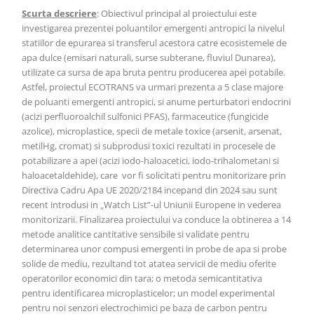
Scurta descriere
: Obiectivul principal al proiectului este
investigarea prezentei poluantilor emergenti antropici la nivelul
statiilor de epurarea si transferul acestora catre ecosistemele de
apa dulce (emisari naturali, surse subterane, fluviul Dunarea),
utilizate ca sursa de apa bruta pentru producerea apei potabile.
Astfel, proiectul ECOTRANS va urmari prezenta a 5 clase majore
de poluanti emergenti antropici, si anume perturbatori endocrini
(acizi perfluoroalchil sulfonici PFAS), farmaceutice (fungicide
azolice), microplastice, specii de metale toxice (arsenit, arsenat,
metilHg, cromat) si subprodusi toxici rezultati in procesele de
potabilizare a apei (acizi iodo-haloacetici, iodo-trihalometani si
haloacetaldehide), care vor fi solicitati pentru monitorizare prin
Directiva Cadru Apa UE 2020/2184 incepand din 2024 sau sunt
recent introdusi in „Watch List”-ul Uniunii Europene in vederea
monitorizarii. Finalizarea proiectului va conduce la obtinerea a 14
metode analitice cantitative sensibile si validate pentru
determinarea unor compusi emergenti in probe de apa si probe
solide de mediu, rezultand tot atatea servicii de mediu oferite
operatorilor economici din tara; o metoda semicantitativa
pentru identificarea microplasticelor; un model experimental
pentru noi senzori electrochimici pe baza de carbon pentru