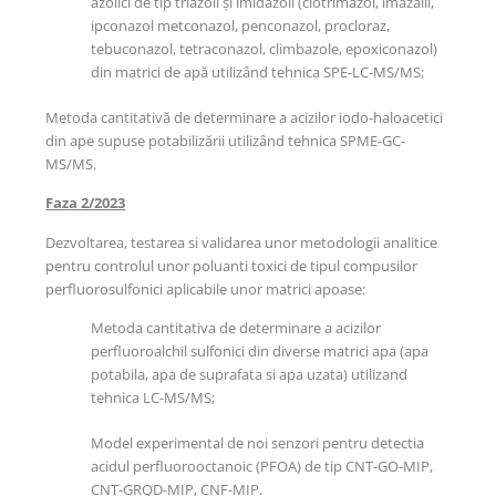
azolici de tip triazoli și imidazoli (clotrimazol, imazalil,
ipconazol metconazol, penconazol, procloraz,
tebuconazol, tetraconazol, climbazole, epoxiconazol)
din matrici de apă utilizând tehnica SPE-LC-MS/MS;
Metoda cantitativă de determinare a acizilor iodo-haloacetici
din ape supuse potabilizării utilizând tehnica SPME-GC-
MS/MS.
Faza 2/2023
Dezvoltarea, testarea si validarea unor metodologii analitice
pentru controlul unor poluanti toxici de tipul compusilor
perfluorosulfonici aplicabile unor matrici apoase:
Metoda cantitativa de determinare a acizilor
perfluoroalchil sulfonici din diverse matrici apa (apa
potabila, apa de suprafata si apa uzata) utilizand
tehnica LC-MS/MS;
Model experimental de noi senzori pentru detectia
acidul perfluorooctanoic (PFOA) de tip CNT-GO-MIP,
CNT-GRQD-MIP, CNF-MIP.