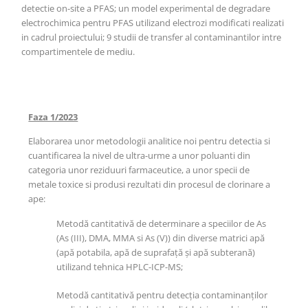
detectie on-site a PFAS; un model experimental de degradare
electrochimica pentru PFAS utilizand electrozi modificati realizati
in cadrul proiectului; 9 studii de transfer al contaminantilor intre
compartimentele de mediu.
Rezultate
Faza 1/2023
Elaborarea unor metodologii analitice noi pentru detectia si
cuantificarea la nivel de ultra-urme a unor poluanti din
categoria unor reziduuri farmaceutice, a unor specii de
metale toxice si produsi rezultati din procesul de clorinare a
ape:
Metodă cantitativă de determinare a speciilor de As
(As (III), DMA, MMA si As (V)) din diverse matrici apă
(apă potabila, apă de suprafață și apă subterană)
utilizand tehnica HPLC-ICP-MS;
Metodă cantitativă pentru detecția contaminanților