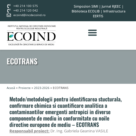
+40 214 100 575
Simpozion SIMI
|
Jurnal RJEEC
|
+40 214 120 042
Biblioteca ECOLIB
|
Infrastructura
ecoind@incdecoind.ro
EERTIS
ECOTRANS
Acasă
»
Proiecte
»
2023-2026
»
ECOTRANS
Metode/metodologii pentru identificarea stucturala,
confirmare chimica si cuantificare analitica a
contaminantilor emergenti antropici in diverse
componente de mediu in conformitate cu noile
directive europene de mediu – ECOTRANS
Responsabil proiect:
Dr. Ing. Gabriela Geanina VASILE