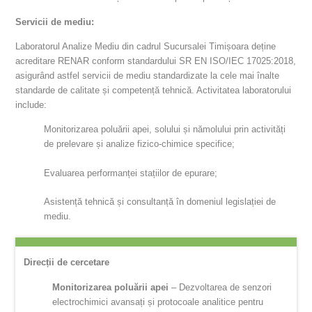
Servicii de mediu:
Laboratorul Analize Mediu din cadrul Sucursalei Timișoara deține
acreditare RENAR conform standardului SR EN ISO/IEC 17025:2018,
asigurând astfel servicii de mediu standardizate la cele mai înalte
standarde de calitate și competență tehnică. Activitatea laboratorului
include:
Monitorizarea poluării apei, solului și nămolului prin activități
de prelevare și analize fizico-chimice specifice;
Evaluarea performanței stațiilor de epurare;
Asistență tehnică și consultanță în domeniul legislației de
mediu.
Direcții de cercetare
Monitorizarea poluării apei
– Dezvoltarea de senzori
electrochimici avansați și protocoale analitice pentru