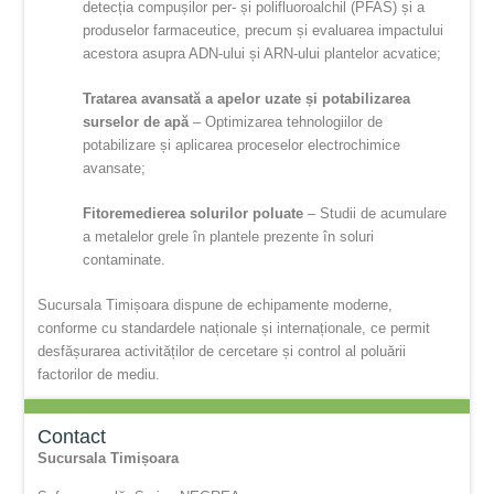
detecția compușilor per- și polifluoroalchil (PFAS) și a
produselor farmaceutice, precum și evaluarea impactului
acestora asupra ADN-ului și ARN-ului plantelor acvatice;
Tratarea avansată a apelor uzate și potabilizarea
surselor de apă
– Optimizarea tehnologiilor de
potabilizare și aplicarea proceselor electrochimice
avansate;
Fitoremedierea solurilor poluate
– Studii de acumulare
a metalelor grele în plantele prezente în soluri
contaminate.
Sucursala Timișoara dispune de echipamente moderne,
conforme cu standardele naționale și internaționale, ce permit
desfășurarea activităților de cercetare și control al poluării
factorilor de mediu.
Contact
Sucursala Timișoara