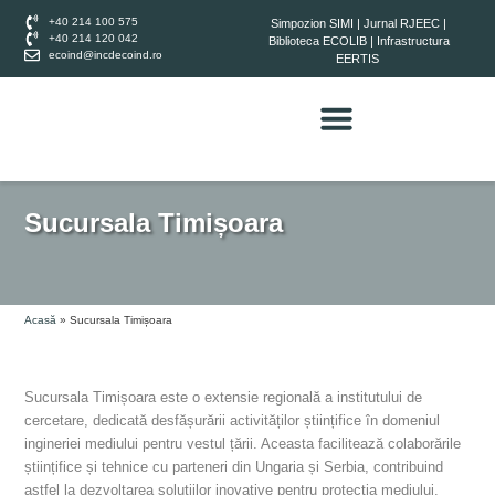
+40 214 100 575
Simpozion SIMI
|
Jurnal RJEEC
|
+40 214 120 042
Biblioteca ECOLIB
|
Infrastructura
ecoind@incdecoind.ro
EERTIS
Sucursala Timișoara
Acasă
»
Sucursala Timișoara
Sucursala Timișoara este o extensie regională a institutului de
cercetare, dedicată desfășurării activităților științifice în domeniul
ingineriei mediului pentru vestul țării. Aceasta facilitează colaborările
științifice și tehnice cu parteneri din Ungaria și Serbia, contribuind
astfel la dezvoltarea soluțiilor inovative pentru protecția mediului.