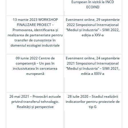
European în vizită la INCD
ECOIND
13 martie 2023 WORKSHOP
Eveniment online, 29 septembrie
FINALIZARE PROIECT –
2022 Simpozionul Internațional
Promovarea, identificarea și
“Mediul și Industria” – SIMI 2022,
realizarea de parteneriate pentru
ediția a XXV-a
transfer de cunoștințe în
domeniul ecologiei industriale
09 iunie 2022 Centre de
Eveniment online, 24 septembrie
competență – Un pas în
2021 Simpozionul Internațional
inclusivitatea în cercetarea
“Mediul și Industria” – SIMI 2021,
europeană
editia a XXIV-a
26 mai 2021 – Provocări actuale
28 iulie 2020 – Stadiul realizării
privind transferul tehnologic.
indicatorilor pentru proiectele de
Realități și perspective
tip G