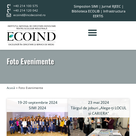
+40 214 100 575
Simpozion SIMI
|
Jurnal RJEEC
|
+40 214 120 042
Biblioteca ECOLIB
|
Infrastructura
ecoind@incdecoind.ro
EERTIS
Foto Evenimente
Acasă
»
Foto Evenimente
19-20 septembrie 2024
23 mai 2024
SIMI 2024
Târgul de joburi „Alege-ți LOCUL
și CARIERA”