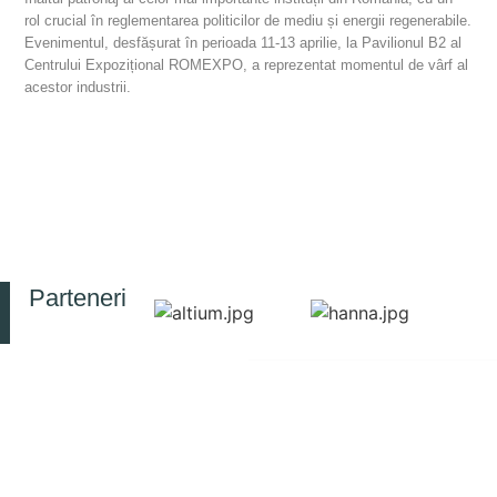
rol crucial în reglementarea politicilor de mediu și energii regenerabile.
Evenimentul, desfășurat în perioada 11-13 aprilie, la Pavilionul B2 al
Centrului Expozițional ROMEXPO, a reprezentat momentul de vârf al
acestor industrii.
Parteneri
© 2025 Toate drepturile rezervate
CONTACT
RESURSE
INFORMAȚII
INCD-ECOIND
DE
Politica de confidențialitate
București
Simpozion
INTERES
SIMI
PUBLIC
Strada
Jurnal
Drumul
Legea nr.
RJEEC
Podu
544 din 12
Biblioteca