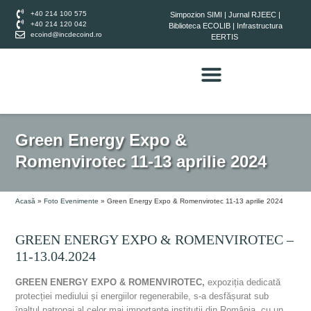
+40 214 100 575
Simpozion SIMI
|
Jurnal RJEEC
|
+40 214 120 042
Biblioteca ECOLIB
|
Infrastructura
ecoind@incdecoind.ro
EERTIS
Green Energy Expo &
Romenvirotec 11-13 aprilie 2024
Acasă
»
Foto Evenimente
»
Green Energy Expo & Romenvirotec 11-13 aprilie 2024
GREEN ENERGY EXPO & ROMENVIROTEC –
11-13.04.2024
GREEN ENERGY EXPO & ROMENVIROTEC,
expoziția dedicată
protecției mediului și energiilor regenerabile, s-a desfășurat sub
înaltul patronaj al celor mai importante instituții din România, cu un