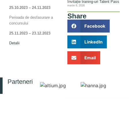
Invitație traning-uri Talent Pass
martie 6, 2026
25.10.2023 – 24.11.2023
Share
Perioada de desfasurare a
concursului
Facebook
25.11.2023 – 23.12.2023
LinkedIn
Detalii
Email
Parteneri
© 2025 Toate drepturile rezervate
CONTACT
RESURSE
INFORMAȚII
INCD-ECOIND
DE
Politica de confidențialitate
București
Simpozion
INTERES
SIMI
PUBLIC
Strada
Jurnal
Drumul
Legea nr.
RJEEC