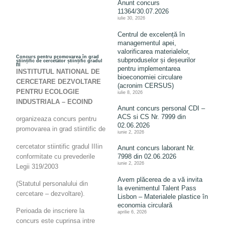
Anunt concurs
11364/30.07.2026
iulie 30, 2026
Centrul de excelență în
managementul apei,
valorificarea materialelor,
Concurs pentru promovarea în grad
subproduselor și deșeurilor
științific de cercetător științific gradul
III
pentru implementarea
INSTITUTUL NATIONAL DE
bioeconomiei circulare
CERCETARE DEZVOLTARE
(acronim CERSUS)
PENTRU ECOLOGIE
iulie 8, 2026
INDUSTRIALA – ECOIND
Anunt concurs personal CDI –
ACS si CS Nr. 7999 din
organizeaza concurs pentru
02.06.2026
promovarea in grad stiintific de
iunie 2, 2026
cercetator stiintific gradul IIIin
Anunt concurs laborant Nr.
conformitate cu prevederile
7998 din 02.06.2026
iunie 2, 2026
Legii 319/2003
Avem plăcerea de a vă invita
(Statutul personalului din
la evenimentul Talent Pass
cercetare – dezvoltare).
Lisbon – Materialele plastice în
economia circulară
Perioada de inscriere la
aprilie 6, 2026
concurs este cuprinsa intre