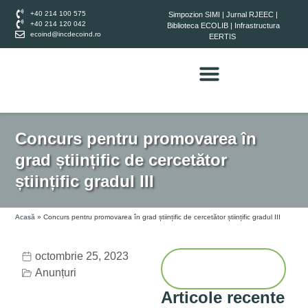
+40 214 100 575
Simpozion SIMI
|
Jurnal RJEEC
|
+40 214 120 042
Biblioteca ECOLIB
|
Infrastructura
ecoind@incdecoind.ro
EERTIS
Concurs pentru promovarea în
grad științific de cercetător
științific gradul III
Acasă
»
Concurs pentru promovarea în grad științific de cercetător științific gradul III
octombrie 25, 2023
Anunțuri
Articole recente