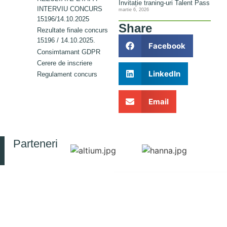
Invitație traning-uri Talent Pass
INTERVIU CONCURS
martie 6, 2026
15196/14.10.2025
Share
Rezultate finale concurs
15196 / 14.10.2025.
Facebook
Consimtamant GDPR
Cerere de inscriere
LinkedIn
Regulament concurs
Email
Parteneri
© 2025 Toate drepturile rezervate
CONTACT
RESURSE
INFORMAȚII
INCD-ECOIND
DE
Politica de confidențialitate
București
Simpozion
INTERES
SIMI
PUBLIC
Strada
Jurnal
Drumul
Legea nr.
RJEEC