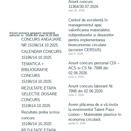
Anunt concurs
11364/30.07.2026
iulie 30, 2026
Centrul de excelență în
managementul apei,
valorificarea materialelor,
Anunt concurs angajare specialist
subproduselor și deșeurilor
achizitii nr. 15196 din data 14.10.2025
CONCURS ANGAJARE
pentru implementarea
bioeconomiei circulare
NR 15196/14.10.2025
(acronim CERSUS)
CALENDAR CONCURS
iulie 8, 2026
15196/14.10.2025
Anunt concurs personal CDI –
TEMATICA +
ACS si CS Nr. 7999 din
BIBLIOGRAFIE
02.06.2026
CONCURS
iunie 2, 2026
15196/14.10.2025
Anunt concurs laborant Nr.
REZULTATE ETAPA
7998 din 02.06.2026
SELECTIE DOSARE
iunie 2, 2026
CONCURS
Avem plăcerea de a vă invita
1519614.10.2025
la evenimentul Talent Pass
Rezultate proba scrisa
Lisbon – Materialele plastice în
concurs
economia circulară
15196/14.10.2025
aprilie 6, 2026
REZULTATE ETAPA