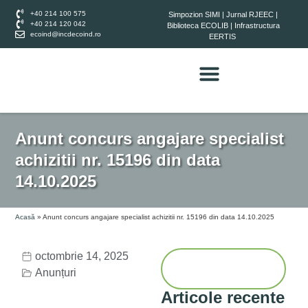
+40 214 100 575
Simpozion SIMI
|
Jurnal RJEEC
|
+40 214 120 042
Biblioteca ECOLIB
|
Infrastructura
ecoind@incdecoind.ro
EERTIS
Anunt concurs angajare specialist
achizitii nr. 15196 din data
14.10.2025
Acasă
»
Anunt concurs angajare specialist achizitii nr. 15196 din data 14.10.2025
octombrie 14, 2025
Anunțuri
Articole recente