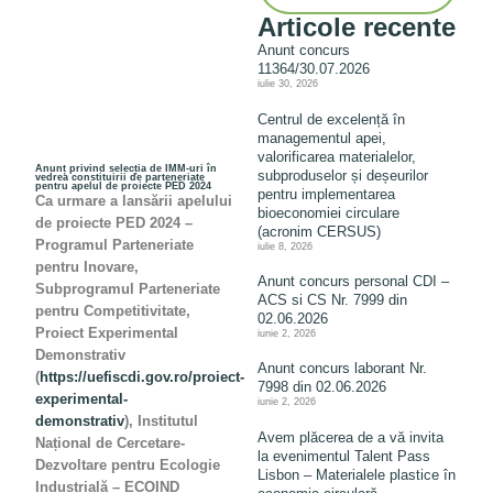
Articole recente
Anunt concurs
11364/30.07.2026
iulie 30, 2026
Centrul de excelență în
managementul apei,
valorificarea materialelor,
Anunț privind selecția de IMM-uri în
subproduselor și deșeurilor
vedrea constituirii de parteneriate
pentru apelul de proiecte PED 2024
pentru implementarea
Ca urmare a lansării apelu
lui
bioeconomiei circulare
de proiecte PED 2024 –
(acronim CERSUS)
Programul Parteneriate
iulie 8, 2026
pentru Inovare,
Anunt concurs personal CDI –
Subprogramul Parteneriate
ACS si CS Nr. 7999 din
pentru Competitivitate,
02.06.2026
Proiect Experimental
iunie 2, 2026
Demonstrativ
Anunt concurs laborant Nr.
(
https://uefiscdi.gov.ro/proiect-
7998 din 02.06.2026
experimental-
iunie 2, 2026
demonstrativ
)
, Institutul
Avem plăcerea de a vă invita
Național de Cercetare-
la evenimentul Talent Pass
Dezvoltare pentru Ecologie
Lisbon – Materialele plastice în
Industrială – ECOIND