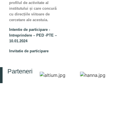
profilul de activitate al
institutului și care concură
cu direcțiile viitoare de
cercetare ale acestuia.
Intentie de participare -
Intreprindere – PED -PTE –
10.01.2024
Invitatie de participare
Parteneri
© 2025 Toate drepturile rezervate
CONTACT
RESURSE
INFORMAȚII
INCD-ECOIND
DE
Politica de confidențialitate
București
Simpozion
INTERES
SIMI
PUBLIC
Strada
Jurnal
Drumul
Legea nr.
RJEEC
Podu
544 din 12
Biblioteca
Dâmboviței
octombrie
ECOLIB