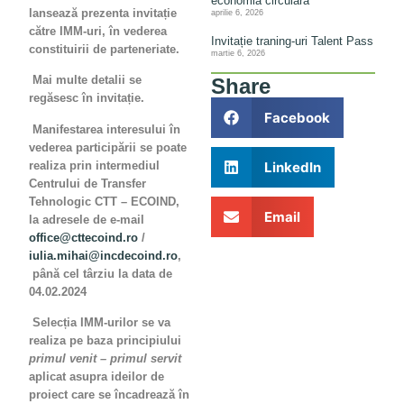
economia circulară
lansează prezenta invitație
aprilie 6, 2026
către IMM-uri, în vederea
Invitație traning-uri Talent Pass
constituirii de parteneriate.
martie 6, 2026
Mai multe detalii se
Share
regăsesc în invitație.
Facebook
Manifestarea interesului în
vederea participării se poate
realiza prin intermediul
LinkedIn
Centrului de Transfer
Tehnologic CTT – ECOIND,
Email
la adresele de e-mail
office@cttecoind.ro
/
iulia.mihai@incdecoind.ro
,
până cel târziu la data de
04.02.2024
Selecția IMM-urilor se va
realiza pe baza principiului
primul venit – primul servit
aplicat asupra ideilor de
proiect care se încadrează în