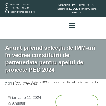
+40 214 100 575
Simpozion SIMI
|
Jurnal RJEEC
|
+40 214 120 042
Biblioteca ECOLIB
|
Infrastructura
ecoind@incdecoind.ro
EERTIS
Anunț privind selecția de IMM-uri
în vedrea constituirii de
parteneriate pentru apelul de
proiecte PED 2024
Acasă
»
Anunț privind selecția de IMM-uri în vedrea constituirii de parteneriate pentru
apelul de proiecte PED 2024
ianuarie 11, 2024
Anunțuri